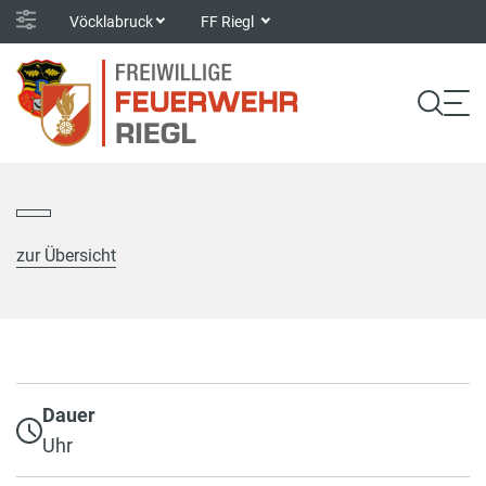
Vöcklabruck
FF Riegl
zur Übersicht
Dauer
Uhr