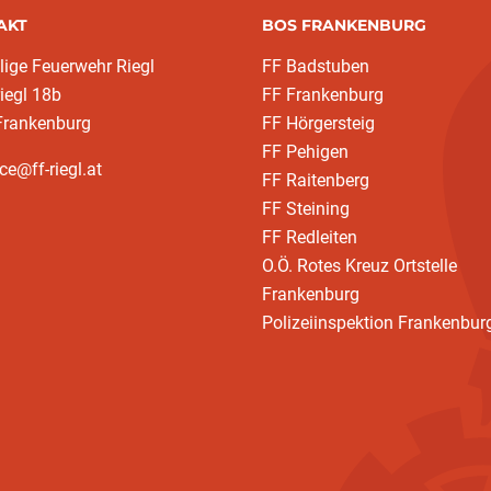
AKT
BOS FRANKENBURG
llige Feuerwehr Riegl
FF Badstuben
riegl 18b
FF Frankenburg
Frankenburg
FF Hörgersteig
FF Pehigen
ice@ff-riegl.at
FF Raitenberg
FF Steining
FF Redleiten
O.Ö. Rotes Kreuz Ortstelle
Frankenburg
Polizeiinspektion Frankenbur