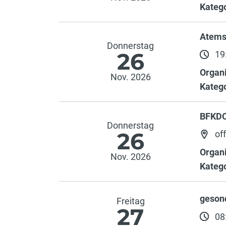
Katego
Atems
Donnerstag
26
19:
Organi
Nov. 2026
Katego
BFKDO
Donnerstag
26
of
Organi
Nov. 2026
Katego
gesond
Freitag
27
08: