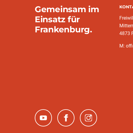
Gemeinsam im
KONT
Einsatz für
Freiwi
Mitter
Frankenburg.
4873 
M: off
(neues Fenster)
(neues Fenster)
(neues Fenster)