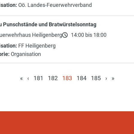
sation:
Oö. Landes-Feuerwehrverband
u Punschstände und Bratwürstelsonntag
uerwehrhaus Heiligenberg
14:00 bis 18:00
sation:
FF Heiligenberg
rie:
Organisation
«
‹
181
182
183
184
185
›
»
(current)