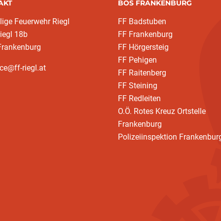
AKT
BOS FRANKENBURG
llige Feuerwehr Riegl
FF Badstuben
riegl 18b
FF Frankenburg
Frankenburg
FF Hörgersteig
FF Pehigen
ice@ff-riegl.at
FF Raitenberg
FF Steining
FF Redleiten
O.Ö. Rotes Kreuz Ortstelle
Frankenburg
Polizeiinspektion Frankenbur