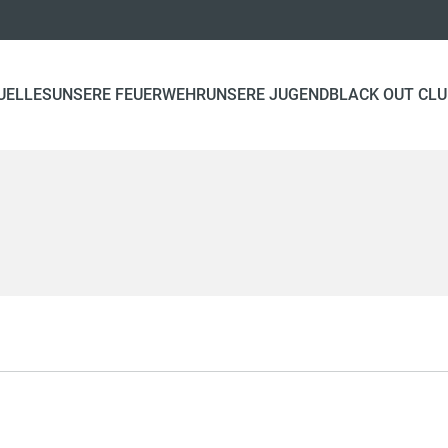
UELLES
UNSERE FEUERWEHR
UNSERE JUGEND
BLACK OUT CL