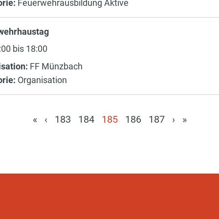
rie:
Feuerwehrausbildung Aktive
wehrhaustag
00 bis 18:00
sation:
FF Münzbach
rie:
Organisation
«
‹
183
184
185
186
187
›
»
(current)