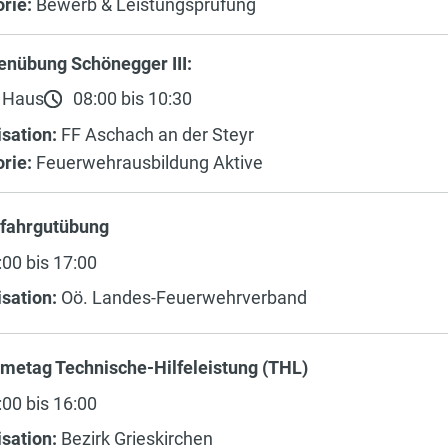
rie:
Bewerb & Leistungsprüfung
enübung Schönegger III:
 Haus
08:00 bis 10:30
sation:
FF Aschach an der Steyr
rie:
Feuerwehrausbildung Aktive
fahrgutübung
00 bis 17:00
sation:
Oö. Landes-Feuerwehrverband
metag Technische-Hilfeleistung (THL)
00 bis 16:00
sation:
Bezirk Grieskirchen