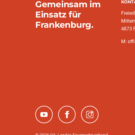
Gemeinsam im
KONT
Einsatz für
Freiwi
Mitter
Frankenburg.
4873 
M: off
(neues Fenster)
(neues Fenster)
(neues Fenster)